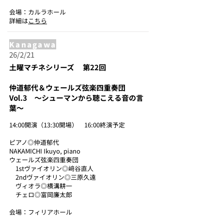
会場：カルラホール
詳細は
こちら
Kanagawa
26/2/21
土曜マチネシリーズ 第22回
仲道郁代＆ウェールズ弦楽四重奏団
Vol.3 ～シューマンから聴こえる音の言
葉～
14:00開演（13:30開場） 16:00終演予定
ピアノ◎仲道郁代
NAKAMICHI Ikuyo, piano
ウェールズ弦楽四重奏団
1stヴァイオリン◎﨑谷直人
2ndヴァイオリン◎三原久遠
ヴィオラ◎横溝耕一
チェロ◎富岡廉太郎
会場：フィリアホール