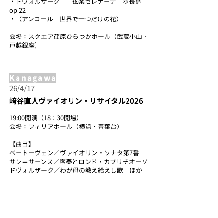
・ドヴォルザーク 弦楽セレナーデ ホ長調
op.22
・（アンコール 世界で一つだけの花）
会場：スクエア荏原ひらつかホール（武蔵小山・
戸越銀座）
Kanagawa
26/4/17
﨑谷直人ヴァイオリン・リサイタル2026
19:00開演（18：30開場）
会場：フィリアホール（横浜・青葉台）
【曲目】
ベートーヴェン／ヴァイオリン・ソナタ第7番
サン＝サーンス／序奏とロンド・カプリチオーソ
ドヴォルザーク／わが母の教え給えし歌 ほか
【出演】
﨑谷直人（Vn.）草冬香（Pf.）
お問い合わせ先：