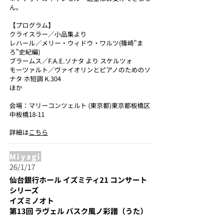
ん。
【プログラム】
クライスラー／小品集より
レハール／メリー・ウィドウ・ワルツ(篠崎"ま
ろ"史紀編)
ブラームス／F.A.E.ソナタ より スケルツォ
モーツァルト／ヴァイオリンとピアノのためのソ
ナタ ホ短調 K.304
ほか
会場：
マリーコンツェルト
(
東京都
)東京都板橋区
中板橋18-11
詳細は
こちら
Miyagi
26/1/17
仙台銀行ホール イズミティ21 コンサート
シリーズ
イズミノオト
第13回 ラヴェル バスク風ノ彩譜（うた）