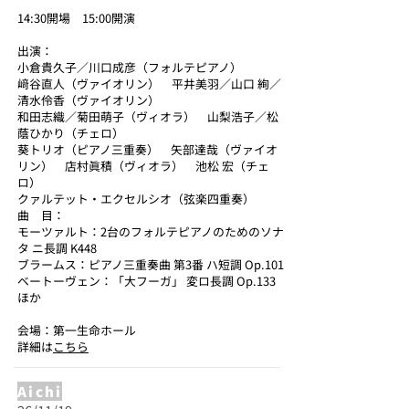
14:30開場 15:00開演
出演：
小倉貴久子／川口成彦（フォルテピアノ）
﨑谷直人（ヴァイオリン） 平井美羽／山口 絢／
清水伶香（ヴァイオリン）
和田志織／菊田萌子（ヴィオラ） 山梨浩子／松
蔭ひかり（チェロ）
葵トリオ（ピアノ三重奏） 矢部達哉（ヴァイオ
リン） 店村眞積（ヴィオラ） 池松 宏（チェ
ロ）
クァルテット・エクセルシオ（弦楽四重奏）
曲 目：
モーツァルト：2台のフォルテピアノのためのソナ
タ ニ長調 K448
ブラームス：ピアノ三重奏曲 第3番 ハ短調 Op.101
ベートーヴェン：「大フーガ」 変ロ長調 Op.133
ほか
会場：第一生命ホール
詳細は
こちら
Aichi