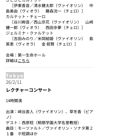
［伊東香音／清水健太郎（ヴァイオリン） 中
島美由（ヴィオラ） 藤森洸一（チェロ）］
カルテット・チェーロ
［谷川絢音／西山京花（ヴァイオリン） 山﨑
健一郎（ヴィオラ） 西田歩夢（チェロ）］
ジェルミナ・クァルテット
［吉田みのり／米岡結姫（ヴァイオリン） 島
英恵（ヴィオラ） 金 叙賢（チェロ）］
会場：第一生命ホール
詳細は
こちら
Tokyo
26/2/11
レクチャーコンサート
14時開演
出演：﨑谷直人（ヴァイオリン）、草冬香（ピア
ノ）
ゲスト：西原稔（桐朋学園大学名誉教授）
曲目：モーツァルト／ヴァイオリン・ソナタ第２
１番 ホ短調ほか