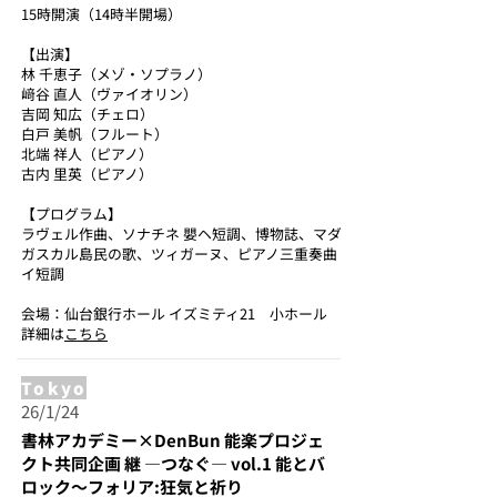
15時開演（14時半開場）
【出演】
林 千恵子（メゾ・ソプラノ）
﨑谷 直人（ヴァイオリン）
吉岡 知広（チェロ）
白戸 美帆（フルート）
北端 祥人（ピアノ）
古内 里英（ピアノ）
【プログラム】
ラヴェル作曲、ソナチネ 嬰ヘ短調、博物誌、マダ
ガスカル島民の歌、ツィガーヌ、ピアノ三重奏曲
イ短調
会場：仙台銀行ホール イズミティ21 小ホール
詳細は
こちら
Tokyo
26/1/24
書林アカデミー×DenBun 能楽プロジェ
クト共同企画 継 ―つなぐ― vol.1 能とバ
ロック～フォリア:狂気と祈り