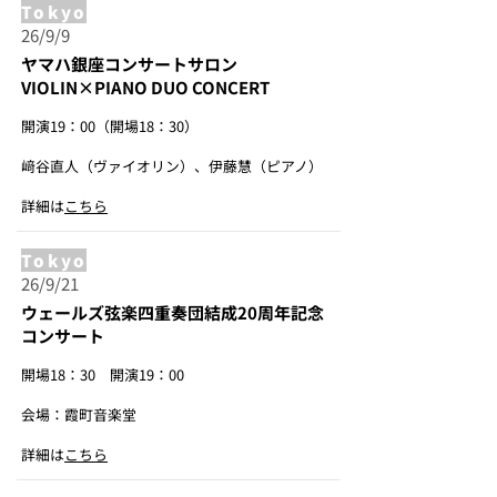
Tokyo
26/9/9
ヤマハ銀座コンサートサロン
VIOLIN×PIANO DUO CONCERT
開演19：00（開場18：30）
﨑谷直人（ヴァイオリン）、伊藤慧（ピアノ）
詳細は
こちら
Tokyo
26/9/21
ウェールズ弦楽四重奏団結成20周年記念
コンサート
開場18：30 開演19：00
会場：霞町音楽堂
詳細は
こちら