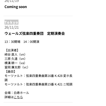
26/11/19
Coming soon
Tokyo
26/11/21
ウェールズ弦楽四重奏団 定期演奏会
13：30開場 14：00開演
【出演者】
﨑谷 直人（vn）
三原 久遠（vn）
横溝 耕一（va）
富岡 廉太郎（vc）
【曲目】
モーツァルト：弦楽四重奏曲第16番 K.428 変ホ長
調
モーツァルト：弦楽四重奏曲第15番 K.421 ニ短調
会場：白寿ホール
詳細は
こちら