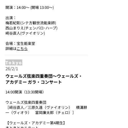
開演：14:00～ (開場 13:00～)
出演：
梅若紀彰(シテ方観世流能楽師)
西山まりえ(チェンバロ･ハープ)
崎谷直人(ヴァイオリン)
会場：宝生能楽堂
詳細は
こちら
Tokyo
26/2/1
ウェールズ弦楽四重奏団～ウェールズ・
アカデミー ガラ・コンサート
14:00開演（13:30開場）
ウェールズ弦楽四重奏団
［﨑谷直人／三原久遠（ヴァイオリン） 横溝耕
一（ヴィオラ） 富岡廉太郎（チェロ）］
【ウェールズ・アカデミー第4期生】
きときとカルテット