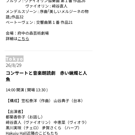
ブルッフ : ヴァイオリン協奏曲 第１番 作品26
ヴァイオリン : 﨑谷直人
メンデルスゾーン : 序曲｢美しいメルジーネの物
語｣作品32
ベートーヴェン : 交響曲第１番 作品21
会場：府中の森芸術劇場
詳細は
こちら
Tokyo
26/8/29
コンサートと音楽朗読劇 赤い蝋燭と人
魚
14:00 開演 ( 開場 13:30 )
【構成】笠松泰洋（作曲） 山谷典子（台本）
【出演者】
都築香弥子（お話し）
﨑谷直人（ヴァイオリン） 中恵菜（ヴィオラ）
黒川実咲（チェロ） 夛賀さくら （ハープ）
Hakuju Hall近隣のこどもたち