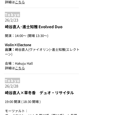
詳細は
こちら
Tokyo
26/2/23
崎谷直人･進士知雅 Evolved Duo
開演：14:00～ (開場 13:30～)
Violin×Electone
出演：
崎谷直人(ヴァイオリン)･進士知雅(エレクト
ーン)
会場：Hakuju Hall
詳細は
こちら
Tokyo
26/2/28
崎谷直人×草冬香 デュオ・リサイタル
19:00 開演 ( 18:30 開場 )
モーツァルト：