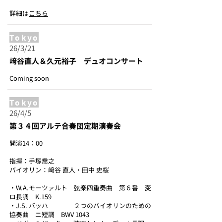
詳細は
こちら
Tokyo
26/3/21
﨑谷直人＆久元裕子 デュオコンサート
Coming soon
Tokyo
26/4/5
第３４回アルテ合奏団定期演奏会
開演14：00
指揮：手塚喬之
バイオリン：﨑谷 直人・田中 史桜
・W.A.モーツァルト 弦楽四重奏曲 第６番 変
ロ長調 K.159
・J.S. バッハ ２つのバイオリンのための
協奏曲 ニ短調 BWV 1043