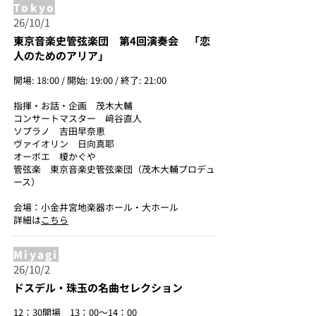
Tokyo
26/10/1
東京音楽史管弦楽団 第4回演奏会 「恋
人のためのアリア」
開場: 18:00 / 開始: 19:00 / 終了: 21:00
指揮・お話・企画 茂木大輔
コンサートマスター 﨑谷直人
ソプラノ 吉田早奈恵
ヴァイオリン 日向真耶
オーボエ 榎かぐや
管弦楽 東京音楽史管弦楽団（茂木大輔プロデュ
ース）
会場：小金井宮地楽器ホール・大ホール
詳細は
こちら
Miyagi
26/10/2
ドスデル・珠玉の名曲セレクション
12：30開場 13：00～14：00