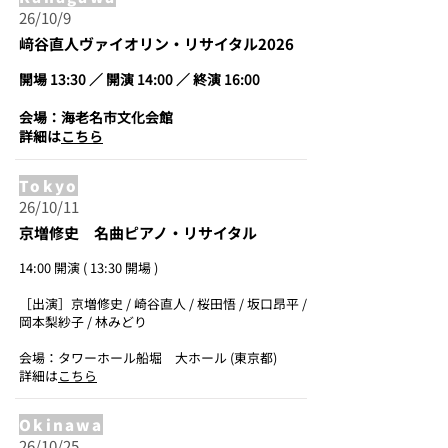
26/10/9
﨑谷直人ヴァイオリン・リサイタル2026
開場 13:30 ／ 開演 14:00 ／ 終演 16:00
会場：海老名市文化会館
詳細は
こちら
Tokyo
26/10/11
京増修史 名曲ピアノ・リサイタル
14:00 開演 ( 13:30 開場 )
［出演］京増修史 / 崎谷直人 / 桜田悟 / 坂口昂平 /
岡本梨紗子 / 林みどり
会場：タワーホール船堀 大ホール (東京都)
詳細は
こちら
Okinawa
26/10/25