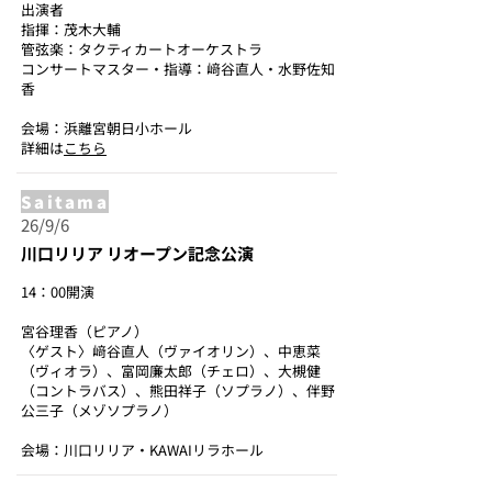
出演者
指揮：茂木大輔
管弦楽：タクティカートオーケストラ
コンサートマスター・指導：﨑谷直人・水野佐知
香
会場：浜離宮朝日小ホール
詳細は
こちら
Saitama
26/9/6
川口リリア リオープン記念公演
14：00開演
宮谷理香（ピアノ）
〈ゲスト〉﨑谷直人（ヴァイオリン）、中恵菜
（ヴィオラ）、富岡廉太郎（チェロ）、大槻健
（コントラバス）、熊田祥子（ソプラノ）、伴野
公三子（メゾソプラノ）
会場：川口リリア・KAWAIリラホール