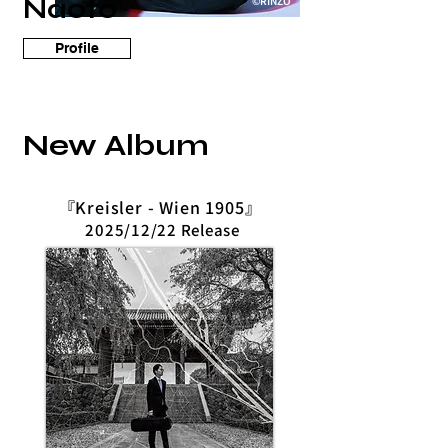
​Naoto
​©RINZO
Profile
New Album
『Kreisler - Wien 1905
』
2025
/12/22 Release